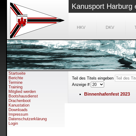
Kanusport Harburg 
HKV
DKV
Startseite
Berichte
Teil des Titels eingeben
Termine
Anzeige #
Training
Mitglied werden
Binnenhafenfest 2023
Bootshausdienst
Drachenboot
Kanustation
Downloads
Impressum
Datenschutzerklärung
Login