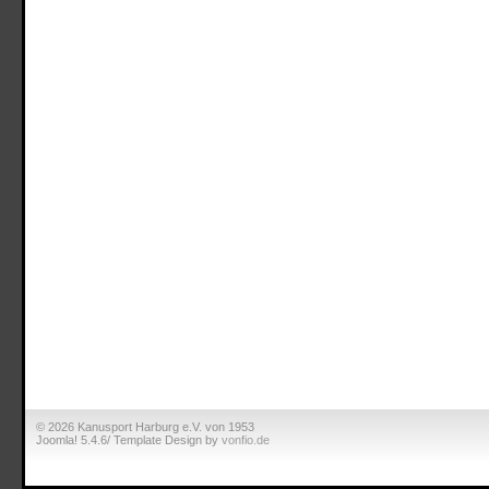
© 2026 Kanusport Harburg e.V. von 1953
Joomla! 5.4.6/ Template Design by
vonfio.de