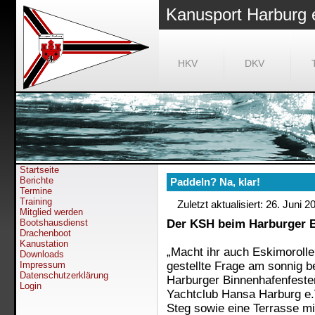
Kanusport Harburg 
HKV
DKV
Startseite
Berichte
Paddeln? Na, klar!
Termine
Training
Zuletzt aktualisiert: 26. Juni 2
Mitglied werden
Bootshausdienst
Der KSH beim Harburger B
Drachenboot
Kanustation
„
Macht ihr auch Eskimorolle
Downloads
Impressum
gestellte Frage am sonnig
Datenschutzerklärung
Harburger Binnenhafenfeste
Login
Yachtclub Hansa Harburg e.
Steg sowie eine Terrasse mi