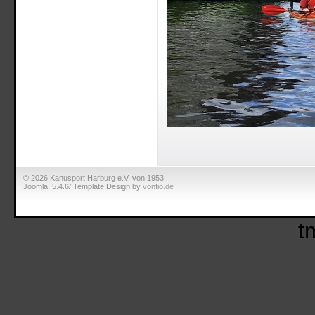
© 2026 Kanusport Harburg e.V. von 1953
Joomla! 5.4.6/ Template Design by
vonfio.de
t