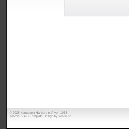
© 2026 Kanusport Harburg e.V. von 1953
Joomla! 5.4.6/ Template Design by
vonfio.de