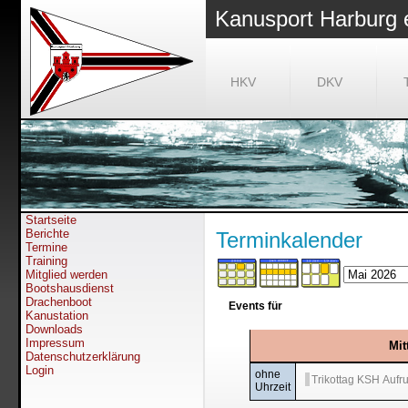
Kanusport Harburg 
HKV
DKV
Startseite
Berichte
Terminkalender
Termine
Training
Mitglied werden
Bootshausdienst
Drachenboot
Events für
Kanustation
Downloads
Impressum
Mit
Datenschutzerklärung
Login
ohne
Trikotta
Uhrzeit