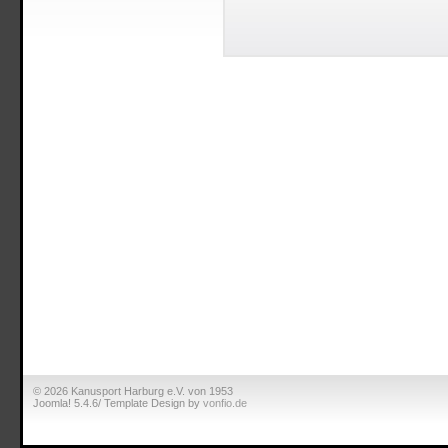
© 2026 Kanusport Harburg e.V. von 1953
Joomla! 5.4.6/ Template Design by
vonfio.de