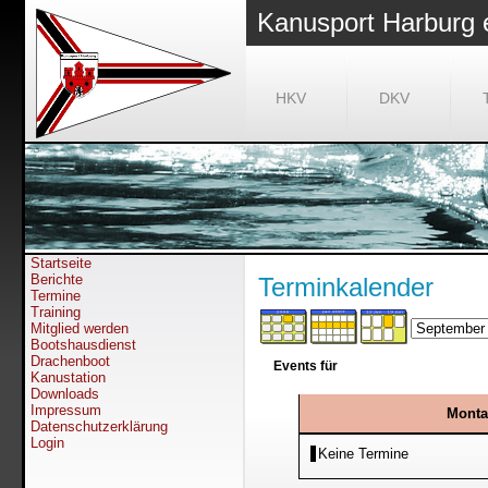
Kanusport Harburg 
HKV
DKV
Startseite
Berichte
Terminkalender
Termine
Training
Mitglied werden
Bootshausdienst
Drachenboot
Events für
Kanustation
Downloads
Impressum
Monta
Datenschutzerklärung
Login
Keine Termine