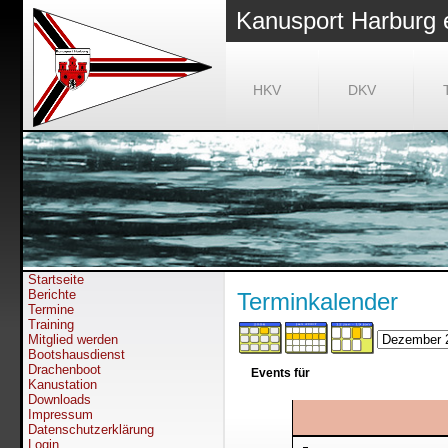
Kanusport Harburg 
HKV
DKV
Startseite
Berichte
Terminkalender
Termine
Training
Mitglied werden
Bootshausdienst
Drachenboot
Events für
Kanustation
Downloads
Impressum
Datenschutzerklärung
Login