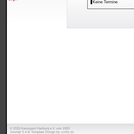
Keine Termine
© 2026 Kanusport Harburg e.V. von 1953
Joomla! 5.4.6/ Template Design by
vonfio.de