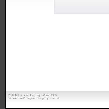
© 2026 Kanusport Harburg e.V. von 1953
Joomla! 5.4.6/ Template Design by
vonfio.de