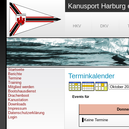
Kanusport Harburg 
HKV
DKV
Startseite
Berichte
Terminkalender
Termine
Training
Mitglied werden
Bootshausdienst
Drachenboot
Events für
Kanustation
Downloads
Impressum
Donner
Datenschutzerklärung
Login
Keine Termine