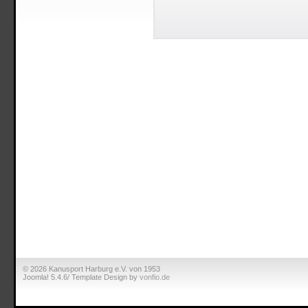
© 2026 Kanusport Harburg e.V. von 1953
Joomla! 5.4.6/ Template Design by
vonfio.de