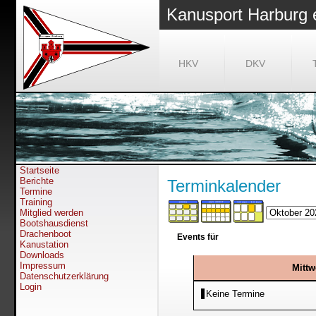
Kanusport Harburg 
HKV
DKV
Startseite
Berichte
Terminkalender
Termine
Training
Mitglied werden
Bootshausdienst
Drachenboot
Events für
Kanustation
Downloads
Impressum
Mittw
Datenschutzerklärung
Login
Keine Termine