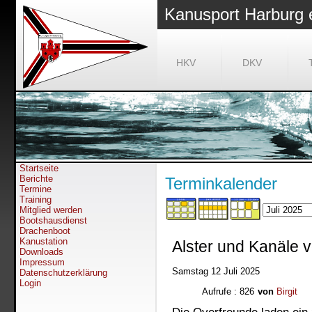
Kanusport Harburg 
HKV
DKV
Startseite
Berichte
Terminkalender
Termine
Training
Mitglied werden
Bootshausdienst
Drachenboot
Kanustation
Alster und Kanäle 
Downloads
Impressum
Samstag 12 Juli 2025
Datenschutzerklärung
Login
Aufrufe
: 826
von
Birgit