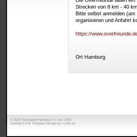
Die Overfreunde laden ein 
Strecken von 8 km - 40 k
Bitte selbst anmelden (am
organisieren und Anfahrt ko
https://www.overfreunde.de
Ort
Hamburg
© 2026 Kanusport Harburg e.V. von 1953
Joomla! 5.4.6/ Template Design by
vonfio.de