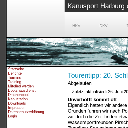
Kanusport Harburg 
HKV
DKV
Startseite
Berichte
Tourentipp: 20. Sch
Termine
Training
Abgelaufen
Mitglied werden
Bootshausdienst
Zuletzt aktualisiert: 26. Juni 2
Drachenboot
Kanustation
Unverhofft kommt oft
Downloads
Eigentlich hatten wir andere
Impressum
Gründen fuhren wir nach Po
Datenschutzerklärung
Login
wir doch die Zeit finden etw
Wassersportfreunden Pirsch