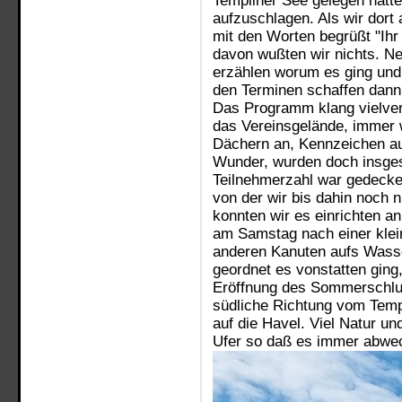
Templiner See gelegen hatte
aufzuschlagen. Als wir dort
mit den Worten begrüßt "Ihr
davon wußten wir nichts. Ne
erzählen worum es ging und
den Terminen schaffen dann
Das Programm klang vielver
das Vereinsgelände, immer 
Dächern an, Kennzeichen au
Wunder, wurden doch insges
Teilnehmerzahl war gedeckelt
von der wir bis dahin noch n
konnten wir es einrichten a
am Samstag nach einer kle
anderen Kanuten aufs Wasser
geordnet es vonstatten ging
Eröffnung des Sommerschluß
südliche Richtung vom Temp
auf die Havel. Viel Natur u
Ufer so daß es immer abwec